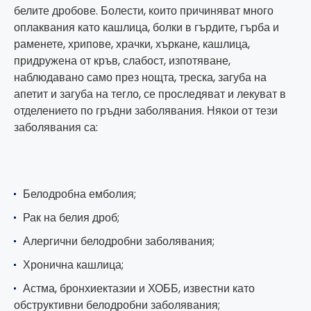
белите дробове. Болести, които причиняват много
оплаквания като кашлица, болки в гърдите, гърба и
раменете, хрипове, храчки, хъркане, кашлица,
придружена от кръв, слабост, изпотяване,
наблюдавано само през нощта, треска, загуба на
апетит и загуба на тегло, се проследяват и лекуват в
отделението по гръдни заболявания. Някои от тези
заболявания са:
Белодробна емболия;
Рак на белия дроб;
Алергични белодробни заболявания;
Хронична кашлица;
Астма, бронхиектазии и ХОББ, известни като
обструктивни белодробни заболявания;