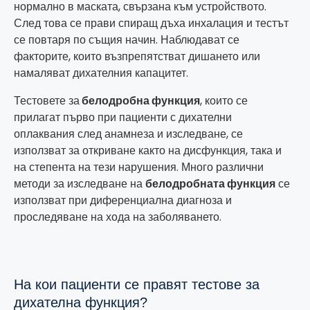
нормално в маската, свързана към устройството.
След това се прави спиращ дъха инхалация и тестът
се повтаря по същия начин. Наблюдават се
факторите, които възпрепятстват дишането или
намаляват дихателния капацитет.
Тестовете за
белодробна функция
, които се
прилагат първо при пациенти с дихателни
оплаквания след анамнеза и изследване, се
използват за откриване както на дисфункция, така и
на степента на тези нарушения. Много различни
методи за изследване на
белодробната функция
се
използват при диференциална диагноза и
проследяване на хода на заболяването.
На кои пациенти се правят тестове за
дихателна функция?