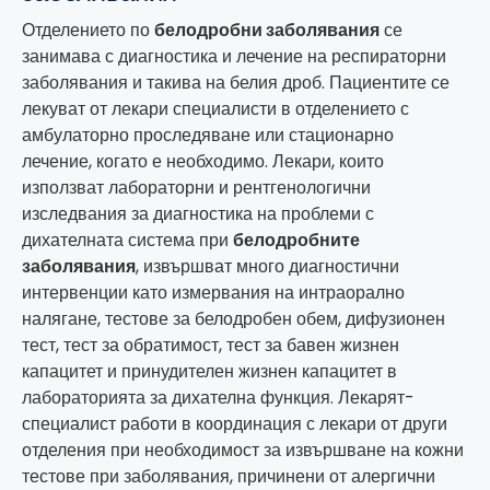
Отделението по
белодробни заболявания
се
занимава с диагностика и лечение на респираторни
заболявания и такива на белия дроб. Пациентите се
лекуват от лекари специалисти в отделението с
амбулаторно проследяване или стационарно
лечение, когато е необходимо. Лекари, които
използват лабораторни и рентгенологични
изследвания за диагностика на проблеми с
дихателната система при
белодробните
заболявания
, извършват много диагностични
интервенции като измервания на интраорално
налягане, тестове за белодробен обем, дифузионен
тест, тест за обратимост, тест за бавен жизнен
капацитет и принудителен жизнен капацитет в
лабораторията за дихателна функция. Лекарят-
специалист работи в координация с лекари от други
отделения при необходимост за извършване на кожни
тестове при заболявания, причинени от алергични