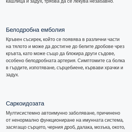
кашлица и задух, трябва да се лекува незабавно.
Белодробна емболия
Кръвен съсирек, който се появява в различни части
на тялото и може да достигне до белите дробове чрез
кръвта, като може също да блокира други съдове,
особено белодробната артерия. Симптомите са болка
в гърдите, изпотяване, сърцебиене, кървави храчки и
задух.
Саркоидозата
Мултисистемно автоимунно заболяване, причинено
от ненормално функциониране на имунната система,
засягащо сърцето, черния дроб, далака, мозъка, окото,