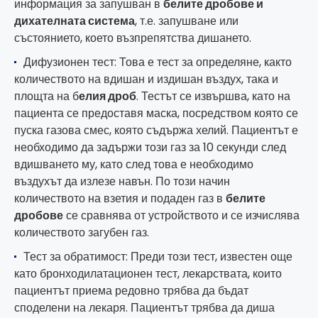
информация за запушван в
белите дробове и
дихателната система
, т.е. запушване или
състоянието, което възпрепятства дишането.
Дифузионен тест: Това е тест за определяне, както
количеството на вдишан и издишан въздух, така и
площта на б
елия дроб
. Тестът се извършва, като на
пациента се предоставя маска, посредством която се
пуска газова смес, която съдържа хелий. Пациентът е
необходимо да задържи този газ за 10 секунди след
вдишването му, като след това е необходимо
въздухът да излезе навън. По този начин
количеството на взетия и подаден газ в
белите
дробове
се сравнява от устройството и се изчислява
количеството загубен газ.
Тест за обратимост: Преди този тест, известен още
като бронходилатационен тест, лекарствата, които
пациентът приема редовно трябва да бъдат
споделени на лекаря. Пациентът трябва да диша