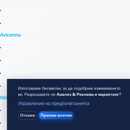
Anlaşmalı Kurumlar
Sizi Dinliyoruz
Avicenna
Tıbbi Bölümler
Doktorlar
Teknolojiler
Sağlık Rehberi
Използваме бисквитки, за да подобрим изживяването
ви. Разрешавате ли
Анализ & Реклама и маркетинг
?
Online
Управление на предпочитанията
Kolay ve Hızlı Randevu Al
Откажи
Приеми всички
Avicenna Görüntülü Doktor Görüşmesi