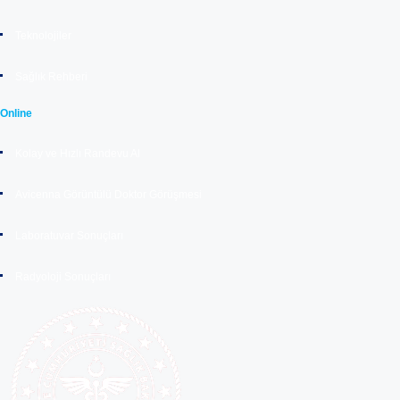
Teknolojiler
Sağlık Rehberi
Online
Kolay ve Hızlı Randevu Al
Avicenna Görüntülü Doktor Görüşmesi
Laboratuvar Sonuçları
Radyoloji Sonuçları