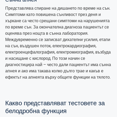
Представлява спиране на дишането по време на сън.
Симптоми като повишена сънливост през деня и
хъркане са често срещани симптоми на нарушенията
по време сън. За окончателна диагноза пациентът се
оценява през нощта в сънна лаборатория.
Междувременно се записват дихателни усилия, етапи
на сън, въздушен поток, електрокардиография,
електроенцефалография, електромиография, възбуда
и насищане с кислород. По този начин се
диагностицира най – често дали пациентът има сънна
апнея и ако има такава колко дълго трае и какъв е
ефектът на апнеята върху общите функции на тялото.
Какво представляват тестовете за
белодробна функция