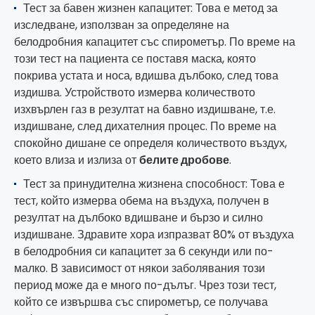
Тест за бавен жизнен капацитет: Това е метод за
изследване, използван за определяне на
белодробния капацитет със спирометър. По време на
този тест на пациента се поставя маска, която
покрива устата и носа, вдишва дълбоко, след това
издишва. Устройството измерва количеството
изхвърлен газ в резултат на бавно издишване, т.е.
издишване, след дихателния процес. По време на
спокойно дишане се определя количеството въздух,
което влиза и излиза от
белите дробове
.
Тест за принудителна жизнена способност: Това е
тест, който измерва обема на въздуха, получен в
резултат на дълбоко вдишване и бързо и силно
издишване. Здравите хора изпразват 80% от въздуха
в белодробния си капацитет за 6 секунди или по-
малко. В зависимост от някои заболявания този
период може да е много по-дълъг. Чрез този тест,
който се извършва със спирометър, се получава