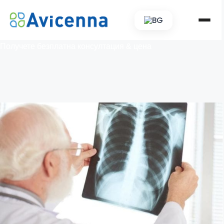
BG
Получете безплатна консултация & цена