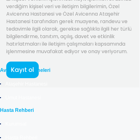
verdiğim kişisel veri ve iletişim bilgilerimin, Özel
Avicenna Hastanesi ve Özel Avicenna Ataşehir
Hastanesi tarafından gerek muayene, randevu ve
tedavimle ilgili olarak, gerekse sağlıkla ilgili her türlü
bilgilendirme, tanıtım, açılış, davet ve etkinlik
hatırlatmaları ile iletişim çalışmaları kapsamında
işlenmesine muvafakat ediyor ve onay veriyorum.
Kayıt ol
Avicenna Hastaneleri
Ataşehir Hastanesi
Umut Hastanesi
Hasta Rehberi
Kurumsal
Hasta Rehberi