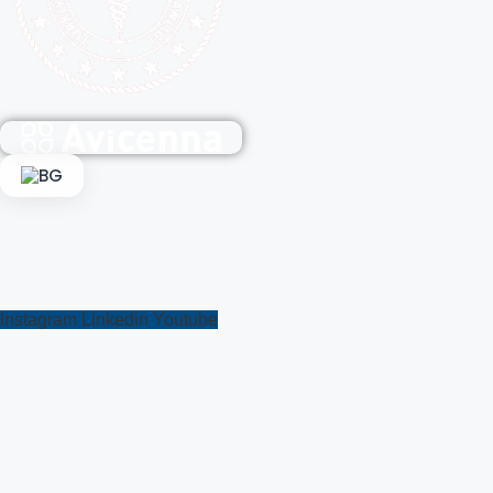
BG
Bizi takip edin
Instagram
Linkedin
Youtube
avicennaint.com
Avicenna International Hospital