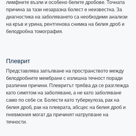
лимфните възли и особено белите дробове. Точната
причина за тази незаразна болест е неизвестна. За
диагностика на заболяването са необходими анализи
на кръв и урина, рентгенова снимка на белия дроб и
белодробна томография.
Плеврит
Представлява запълване на пространството между
белодробните мембрани с излишна течност поради
различни причини. Плевритът трябва да се разглежда
като симптом на заболяване, а не като заболяване
само по себе си. Болести като туберкулоза, рак на
белия дроб, рак на плеврата, абсцес на белия дроб и
пневмония могат да причинят натрупване на
течности.