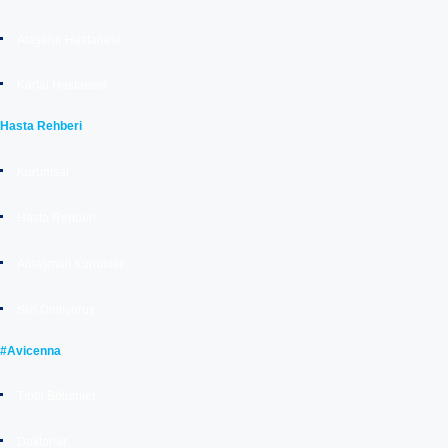
Ataşehir Hastanesi
Kartal Hastanesi
Hasta Rehberi
Kurumsal
Hasta Rehberi
Anlaşmalı Kurumlar
Sizi Dinliyoruz
#Avicenna
Tıbbi Bölümler
Doktorlar