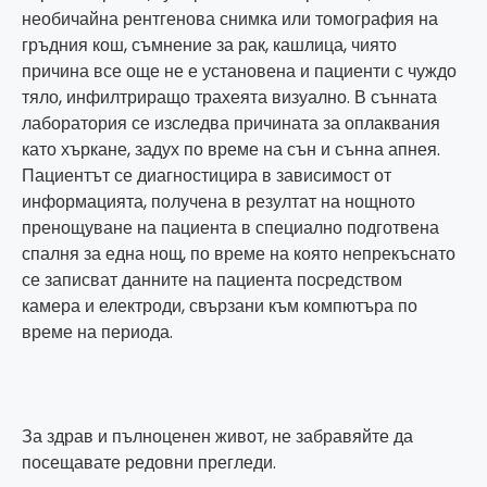
необичайна рентгенова снимка или томография на
гръдния кош, съмнение за рак, кашлица, чиято
причина все още не е установена и пациенти с чуждо
тяло, инфилтриращо трахеята визуално. В сънната
лаборатория се изследва причината за оплаквания
като хъркане, задух по време на сън и сънна апнея.
Пациентът се диагностицира в зависимост от
информацията, получена в резултат на нощното
пренощуване на пациента в специално подготвена
спалня за една нощ, по време на която непрекъснато
се записват данните на пациента посредством
камера и електроди, свързани към компютъра по
време на периода.
За здрав и пълноценен живот, не забравяйте да
посещавате редовни прегледи.