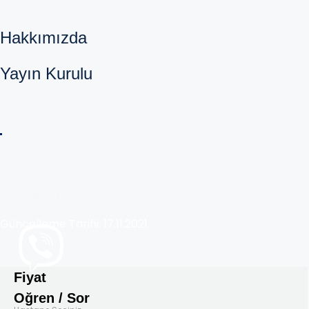
Hakkımızda
Yayın Kurulu
Copyright © 2025 Avicenna
Avicenna Hastanesi. Tüm Hakları Saklıdır. © 2026
Editör: Gözde Yücel
Güncelleme Tarihi:
Güncelleme Tarihi: 17.11.2021
Fiyat
Oğren / Sor