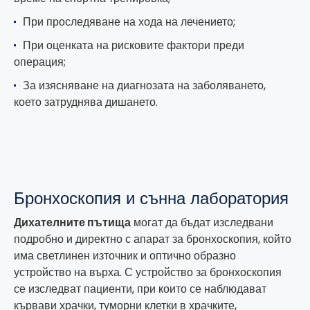
При проследяване на хода на лечението;
При оценката на рисковите фактори преди
операция;
За изясняване на диагнозата на заболяването,
което затруднява дишането.
Бронхоскопия и сънна лаборатория
Дихателните пътища
могат да бъдат изследвани
подробно и директно с апарат за бронхоскопия, който
има светлинен източник и оптично образно
устройство на върха. С устройство за бронхоскопия
се изследват пациенти, при които се наблюдават
кървави храчки, туморни клетки в храчките,