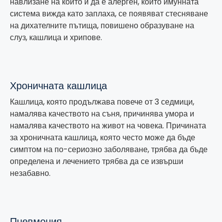
навлизане на който и да е алерген, който имунната
система вижда като заплаха, се появяват стесняване
на дихателните пътища, повишено образуване на
слуз, кашлица и хрипове.
Хроничната кашлица
Кашлица, която продължава повече от 3 седмици,
намалява качеството на съня, причинява умора и
намалява качеството на живот на човека. Причината
за хроничната кашлица, която често може да бъде
симптом на по-сериозно заболяване, трябва да бъде
определена и лечението трябва да се извърши
незабавно.
Пневмония