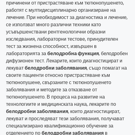
причинени от пристрастяване към тютюнопушенето,
работят с мултидисциплинарно организиране на
лечение. При необходимост за диагностика и лечение,
се използват много различни техники като
усъвършенствани рентгенологични образни
изследвания, лабораторни тестове, принудителен
тест за жизнена способност, извършен в
лабораторията за
белодробна функция
, белодробен
дифузионен тест. Лекарите, които диагностицират и
лекуват
белодробни заболявания
, също помагат на
своите пациенти относно пристрастяване към
тютюнопушене, свързаните с тютюнопушенето
заболявания и методите за отказване от
тютюнопушенето. В процеса на развитие на
технологиите и медицинската наука, лекарите по
белодробни заболявания
, които диагностицират,
лекуват и проследяват тези заболявания, получават
специализирано квалификационно обучение за
отделението по
белодробни заболявания
в