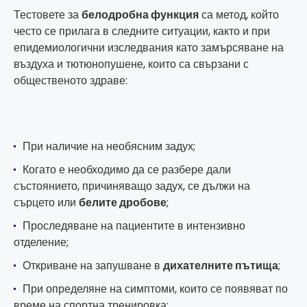
Тестовете за
белодробна функция
са метод, който
често се прилага в следните ситуации, както и при
епидемиологични изследвания като замърсяване на
въздуха и тютюнопушене, които са свързани с
общественото здраве:
При наличие на необясним задух;
Когато е необходимо да се разбере дали
състоянието, причиняващо задух, се дължи на
сърцето или
белите дробове
;
Проследяване на пациентите в интензивно
отделение;
Откриване на запушване в
дихателните пътища
;
При определяне на симптоми, които се появяват по
време на спортна тренировка;