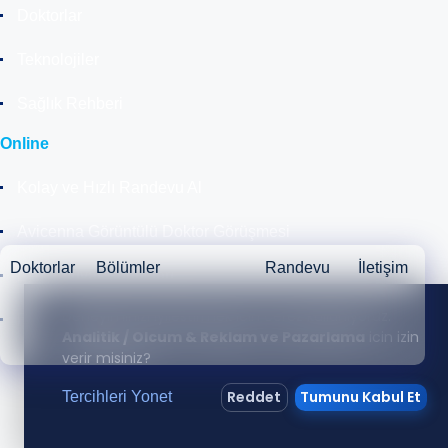
Doktorlar
Teknolojiler
Sağlık Rehberi
Online
Kolay ve Hızlı Randevu Al
Avicenna Görüntülü Doktor Görüşmesi
Doktorlar
Bölümler
Randevu
İletişim
Laboratuvar Sonuçları
Deneyiminizi iyilestirmek icin cerez kullaniyoruz.
Radyoloji Sonuçları
Analitik / Olcum & Reklam ve Pazarlama
icin izin
verir misiniz?
Reddet
Tumunu Kabul Et
Tercihleri Yonet