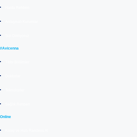
Hasta Rehberi
Anlaşmalı Kurumlar
Sizi Dinliyoruz
#Avicenna
Tıbbi Bölümler
Doktorlar
Teknolojiler
Sağlık Rehberi
Online
Kolay ve Hızlı Randevu Al