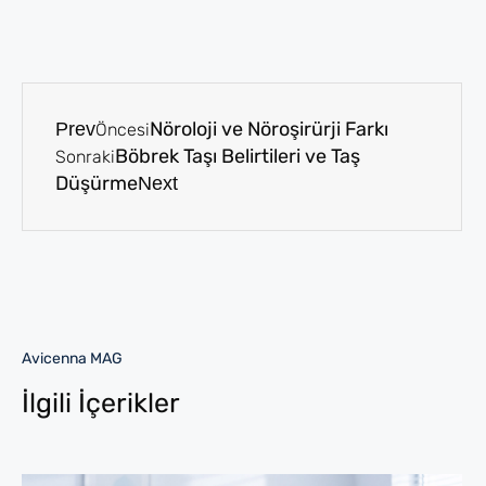
Nöroloji ve Nöroşirürji Farkı
Prev
Öncesi
Böbrek Taşı Belirtileri ve Taş
Sonraki
Düşürme
Next
Avicenna MAG
İlgili İçerikler