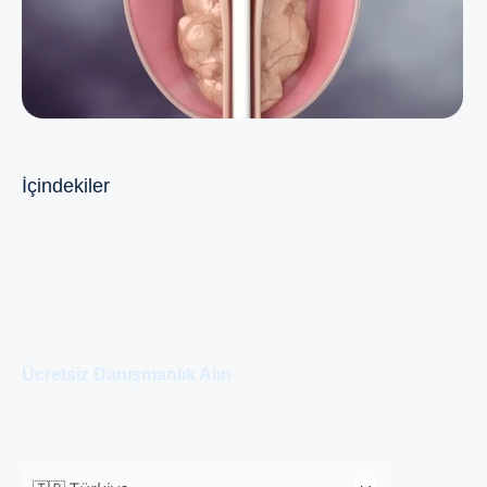
İçindekiler
Ücretsiz Danışmanlık Alın