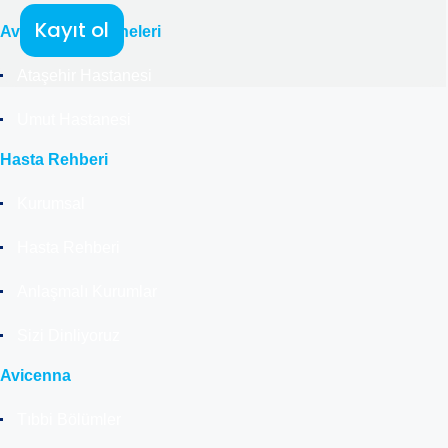
Kayıt ol
Avicenna Hastaneleri
Ataşehir Hastanesi
Umut Hastanesi
Hasta Rehberi
Kurumsal
Hasta Rehberi
Anlaşmalı Kurumlar
Sizi Dinliyoruz
Avicenna
Tıbbi Bölümler