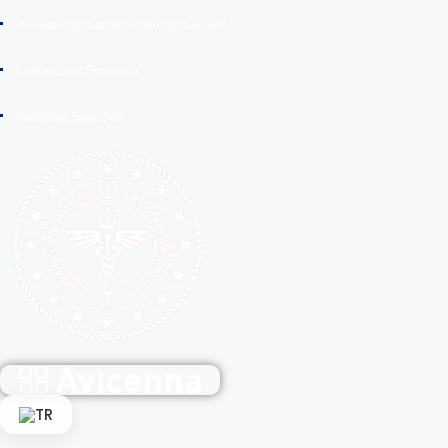
Avicenna Görüntülü Doktor Görüşmesi
Laboratuvar Sonuçları
Radyoloji Sonuçları
TR