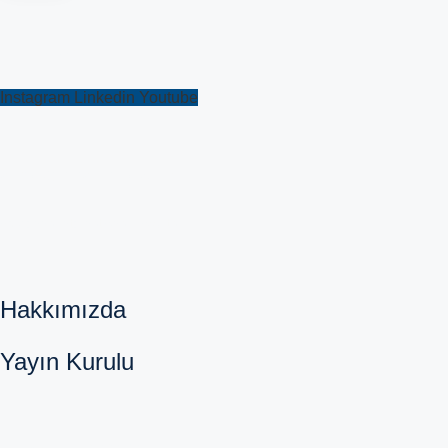
Bizi takip edin
Instagram
Linkedin
Youtube
avicennaint.com
Avicenna International Hospital
Hakkımızda
Yayın Kurulu