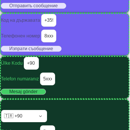
Отправить сообщение
Код на държавата
Телефонен номер
Изпрати съобщение
Ülke Kodu
Telefon numaranız
Mesaj gönder