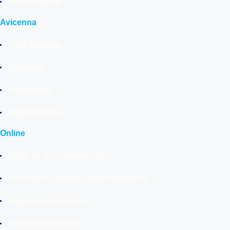
Sizi Dinliyoruz
Avicenna
Tıbbi Bölümler
Doktorlar
Teknolojiler
Sağlık Rehberi
Online
Kolay ve Hızlı Randevu Al
Avicenna Görüntülü Doktor Görüşmesi
Laboratuvar Sonuçları
Radyoloji Sonuçları