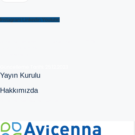
Bizi Takip Edin
Instagram
Linkedin
Youtube
Avicenna Hastanesi. Tüm Hakları Saklıdır. © 2026
Editör: Gözde Yücel
Güncelleme Tarihi:
Güncelleme Tarihi: 25.12.2023
Yayın Kurulu
Hakkımızda
Avicenna International Hospital
avicennaint.com