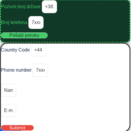
Pozivni broj države
Broj telefona
Pošalji poruku
Country Code
Phone number
Submit