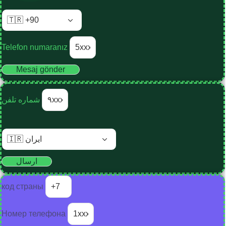
Telefon numaranız
Mesaj gönder
شماره تلفن
ارسال
код страны
Номер телефона