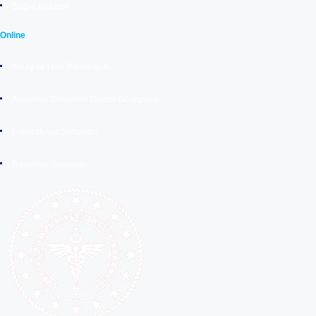
Sağlık Rehberi
Online
Kolay ve Hızlı Randevu Al
Avicenna Görüntülü Doktor Görüşmesi
Laboratuvar Sonuçları
Radyoloji Sonuçları