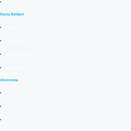
Kartal Hastanesi
Hasta Rehberi
Kurumsal
Hasta Rehberi
Anlaşmalı Kurumlar
Sizi Dinliyoruz
#Avicenna
Tıbbi Bölümler
Doktorlar
Teknolojiler