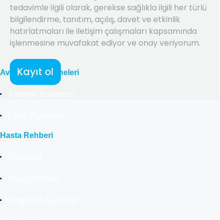
tedavimle ilgili olarak, gerekse sağlıkla ilgili her türlü
bilgilendirme, tanıtım, açılış, davet ve etkinlik
hatırlatmaları ile iletişim çalışmaları kapsamında
işlenmesine muvafakat ediyor ve onay veriyorum.
Kayıt ol
Avicenna Hastaneleri
Ataşehir Hastanesi
Umut Hastanesi
Hasta Rehberi
Kurumsal
Hasta Rehberi
Anlaşmalı Kurumlar