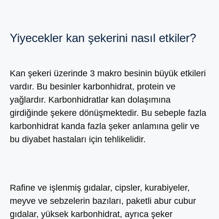
Yiyecekler kan şekerini nasıl etkiler?
Kan şekeri üzerinde 3 makro besinin büyük etkileri
vardır. Bu besinler karbonhidrat, protein ve
yağlardır. Karbonhidratlar kan dolaşımına
girdiğinde şekere dönüşmektedir. Bu sebeple fazla
karbonhidrat kanda fazla şeker anlamına gelir ve
bu diyabet hastaları için tehlikelidir.
Rafine ve işlenmiş gıdalar, cipsler, kurabiyeler,
meyve ve sebzelerin bazıları, paketli abur cubur
gıdalar, yüksek karbonhidrat, ayrıca şeker