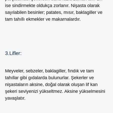
ise sindirmekte oldukça zorlanır. Nişasta olarak
sayılabilen besinler; patates, mısır, baklagiller ve
tam tahıllı ekmekler ve makarnalardır.
3.Lifler:
Meyveler, sebzeler, baklagiller, fındık ve tam
tahıllar gibi gıdalarda bulunurlar. Şekerler ve
nişastaların aksine, doğal olarak oluşan lif kan
şekeri seviyenizi yükseltmez. Aksine yükselmesini
yavaşlatır.