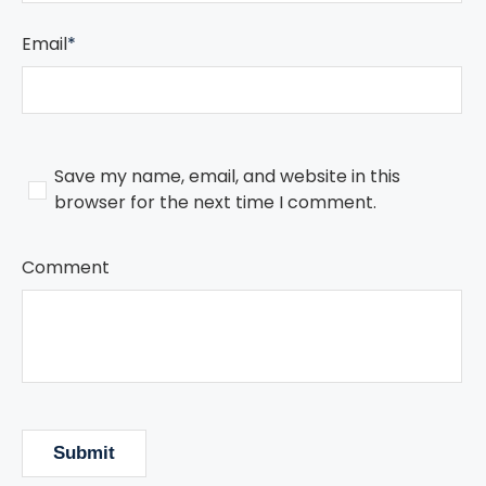
Email
*
Save my name, email, and website in this
browser for the next time I comment.
Comment