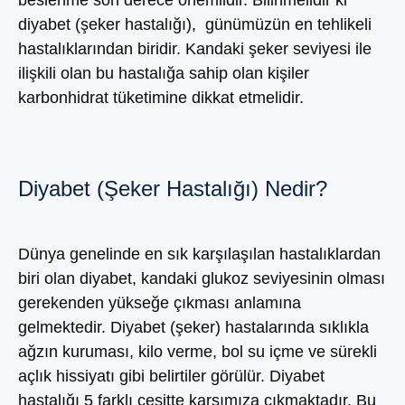
beslenme son derece önemlidir. Bilinmelidir ki
diyabet (şeker hastalığı), günümüzün en tehlikeli
hastalıklarından biridir. Kandaki şeker seviyesi ile
ilişkili olan bu hastalığa sahip olan kişiler
karbonhidrat tüketimine dikkat etmelidir.
Diyabet (Şeker Hastalığı) Nedir?
Dünya genelinde en sık karşılaşılan hastalıklardan
biri olan diyabet, kandaki glukoz seviyesinin olması
gerekenden yükseğe çıkması anlamına
gelmektedir. Diyabet (şeker) hastalarında sıklıkla
ağzın kuruması, kilo verme, bol su içme ve sürekli
açlık hissiyatı gibi belirtiler görülür. Diyabet
hastalığı 5 farklı çeşitte karşımıza çıkmaktadır. Bu