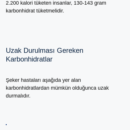
2.200 kalori tüketen insanlar, 130-143 gram
karbonhidrat tüketmelidir.
Uzak Durulması Gereken
Karbonhidratlar
Şeker hastaları aşağıda yer alan
karbonhidratlardan mümkün olduğunca uzak
durmalıdır.