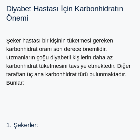
Diyabet Hastası İçin Karbonhidratın
Önemi
Şeker hastası bir kişinin tüketmesi gereken
karbonhidrat oranı son derece önemlidir.
Uzmanların çoğu diyabetli kişilerin daha az
karbonhidrat tüketmesini tavsiye etmektedir. Diğer
taraftan üç ana karbonhidrat türü bulunmaktadır.
Bunlar:
1. Şekerler: