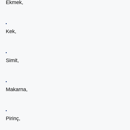
Ekmek,
Kek,
Simit,
Makarna,
Pirinç,