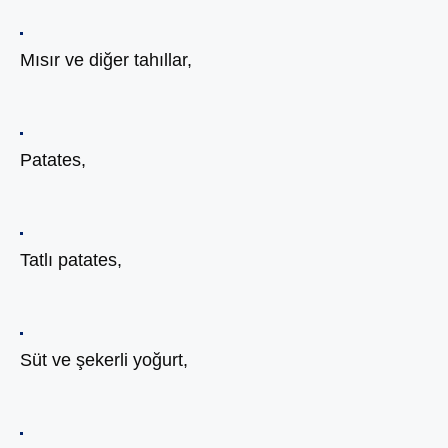
Mısır ve diğer tahıllar,
Patates,
Tatlı patates,
Süt ve şekerli yoğurt,