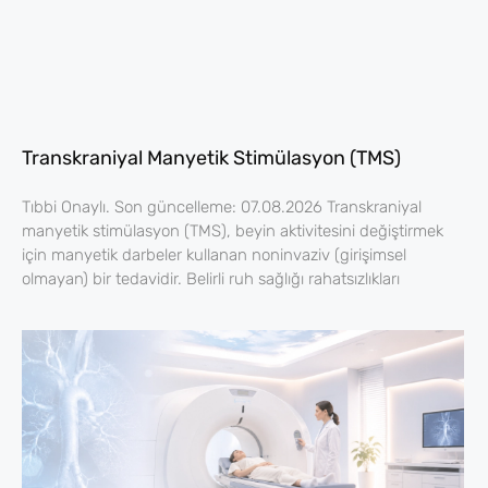
Transkraniyal Manyetik Stimülasyon (TMS)
Tıbbi Onaylı. Son güncelleme: 07.08.2026 Transkraniyal
manyetik stimülasyon (TMS), beyin aktivitesini değiştirmek
için manyetik darbeler kullanan noninvaziv (girişimsel
olmayan) bir tedavidir. Belirli ruh sağlığı rahatsızlıkları