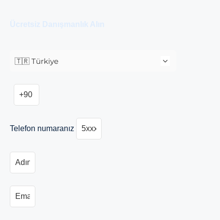
Ücretsiz Danışmanlık Alın
Telefon numaranız