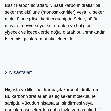
Basit karbonhidratlardır. Basit karbonhidratlar bir
şeker molekülüne (monosakkaritler) veya iki şeker
molekülüne (disakkaritler) sahiptir. Şeker, bütün
meyve, meyve suyu, süt ürünleri ve bal gibi
yiyecek ve içeceklerde doğal olarak bulunmaktadır.
İşlenmiş gıdalara mutlaka eklenirler.
2.Nişastalar:
Nişasta ve lifler her karmaşık karbonhidratlardır.
Bu karbonhidratlar en az üç şeker molekülüne
sahiptir. Vücudun nişastaları sindirmesi veya
parçalaması şekerden daha fazla zaman alır. Lifi