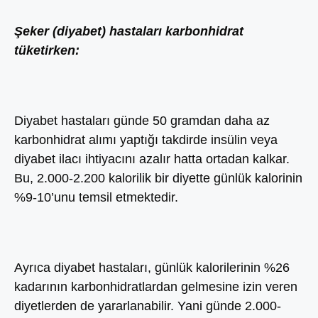
Şeker (diyabet) hastaları karbonhidrat
tüketirken:
Diyabet hastaları günde 50 gramdan daha az
karbonhidrat alımı yaptığı takdirde insülin veya
diyabet ilacı ihtiyacını azalır hatta ortadan kalkar.
Bu, 2.000-2.200 kalorilik bir diyette günlük kalorinin
%9-10’unu temsil etmektedir.
Ayrıca diyabet hastaları, günlük kalorilerinin %26
kadarının karbonhidratlardan gelmesine izin veren
diyetlerden de yararlanabilir. Yani günde 2.000-